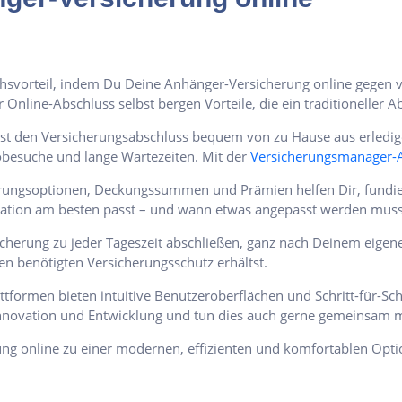
chsvorteil, indem Du Deine Anhänger-Versicherung online gegen 
nline-Abschluss selbst bergen Vorteile, die ein traditioneller Ab
t den Versicherungsabschluss bequem von zu Hause aus erledige
besuche und lange Wartezeiten. Mit der
Versicherungsmanager-
erungsoptionen, Deckungssummen und Prämien helfen Dir, fundier
tuation am besten passt – und wann etwas angepasst werden muss
cherung zu jeder Tageszeit abschließen, ganz nach Deinem eigene
den benötigten Versicherungsschutz erhältst.
tformen bieten intuitive Benutzeroberflächen und Schritt-für-Schr
Innovation und Entwicklung und tun dies auch gerne gemeinsam m
ng online zu einer modernen, effizienten und komfortablen Opti