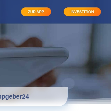
ZUR APP
INVESTITION
ippgeber24