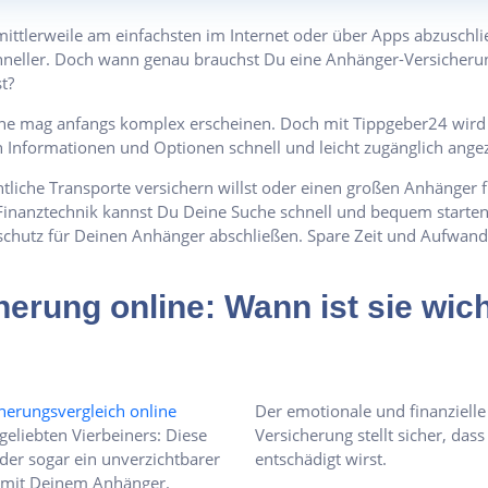
mittlerweile am einfachsten im Internet oder über Apps abzuschl
hneller. Doch wann genau brauchst Du eine Anhänger-Versicherung
t?
ne mag anfangs komplex erscheinen. Doch mit Tippgeber24 wird a
n Informationen und Optionen schnell und leicht zugänglich angez
tliche Transporte versichern willst oder einen großen Anhänger 
anztechnik kannst Du Deine Suche schnell und bequem starten. In
sschutz für Deinen Anhänger abschließen. Spare Zeit und Aufwan
erung online: Wann ist sie wich
herungsvergleich online
Der emotionale und finanziell
geliebten Vierbeiners: Diese
Versicherung stellt sicher, dass
oder sogar ein unverzichtbarer
entschädigt wirst.
se mit Deinem Anhänger.