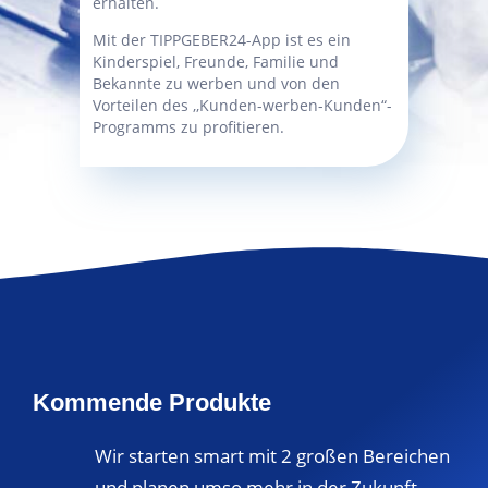
erhalten.
Mit der TIPPGEBER24-App ist es ein
Kinderspiel, Freunde, Familie und
Bekannte zu werben und von den
Vorteilen des ,,Kunden-werben-Kunden“-
Programms zu profitieren.
Kommende Produkte
Wir starten smart mit 2 großen Bereichen
und planen umso mehr in der Zukunft.