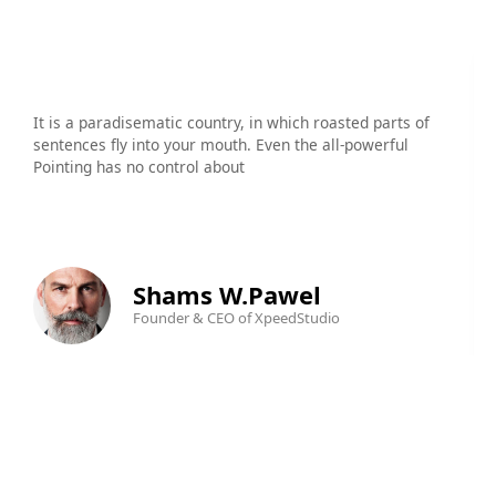
It is a paradisematic country, in which roasted parts of
I
sentences fly into your mouth. Even the all-powerful
s
Pointing has no control about
P
Shams W.Pawel
Founder & CEO of XpeedStudio